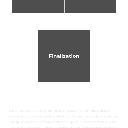
Finalization
Sed ut perspiciatis unde omnis iste natus error sit voluptatem
accusantium doloremque laudantium, totam rem aperiam, eaque
ipsa quae ab illo inventore veritatis et quasi architecto beatae vitae
dicta sunt explicabo. Nemo enim ipsam voluptatem quia voluptas