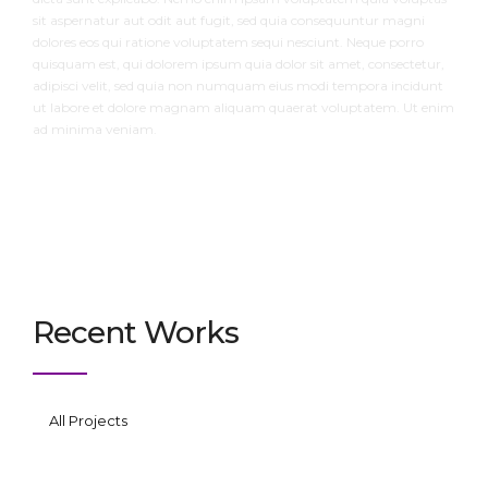
sit aspernatur aut odit aut fugit, sed quia consequuntur magni
dolores eos qui ratione voluptatem sequi nesciunt. Neque porro
quisquam est, qui dolorem ipsum quia dolor sit amet, consectetur,
adipisci velit, sed quia non numquam eius modi tempora incidunt
ut labore et dolore magnam aliquam quaerat voluptatem. Ut enim
ad minima veniam.
Recent Works
All Projects