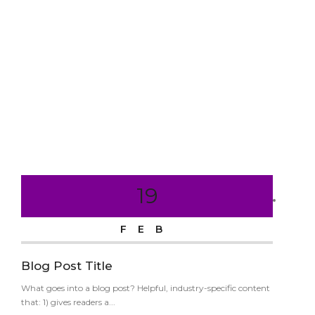
19
FEB
Blog Post Title
5 T
to 
What goes into a blog post? Helpful, industry-specific content
that: 1) gives readers a...
Lorem