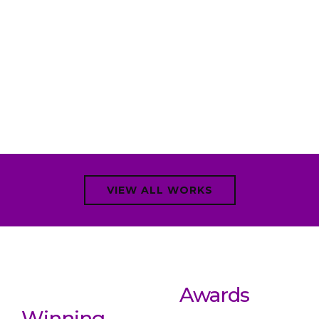
VIEW ALL WORKS
We Proud To Be
Awards
Winning
Construction